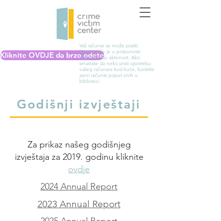
Vaš računar se može pratiti.
Nemoguće je u potpunosti
Kliknite OVDJE da brzo odete
izbrisati svoju aktivnost. Ako
smatrate da neko prati upotrebu
vašeg računara kod kuće, koristite
javni računar poput onih u
biblioteci.
Godišnji izvještaji
Za prikaz našeg godišnjeg
izvještaja za 2019. godinu kliknite
ovdje
2024 Annual Report
2023 Annual Report