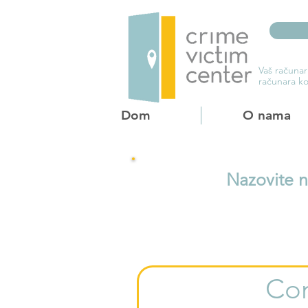
Vaš računar
računara ko
Dom
O nama
Nazovite 
Con