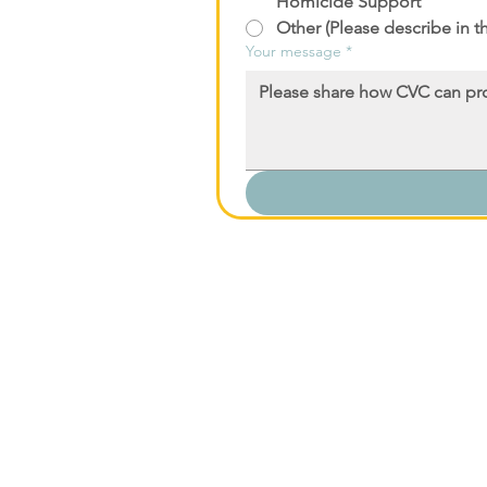
Homicide Support
Other (Please describe in 
Your message
*