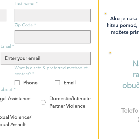
Last name
*
Ako je naša 
Zip Code
*
hitnu pomoć, 
možete prist
Email
*
N
What is a safe & preferred method of
r
contact?
*
Phone
Email
obuč
e about
*
gal Assistance
Domestic/Intimate
Partner Violence
Telefo
xual Violence/
xual Assault