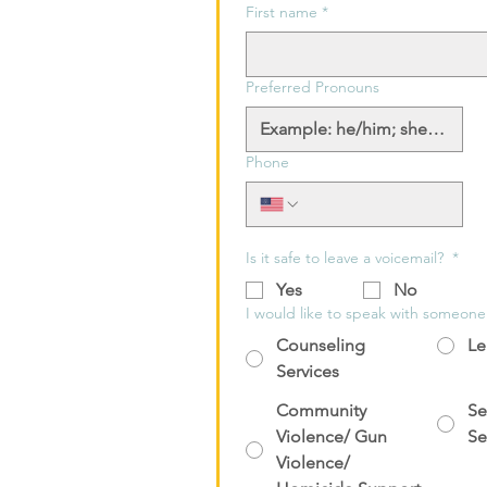
First name
*
Preferred Pronouns
Phone
Is it safe to leave a voicemail?
*
Yes
No
I would like to speak with someon
Counseling
Le
Services
Community
Se
Violence/ Gun
Se
Violence/