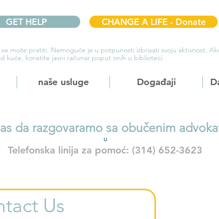
GET HELP
CHANGE A LIFE - Donate
 se može pratiti. Nemoguće je u potpunosti izbrisati svoju aktivnost. 
d kuće, koristite javni računar poput onih u biblioteci.
naše usluge
Događaji
D
nas da razgovaramo sa obučenim advoka
U
Telefonska linija za pomoć: (314) 652-3623
tact Us