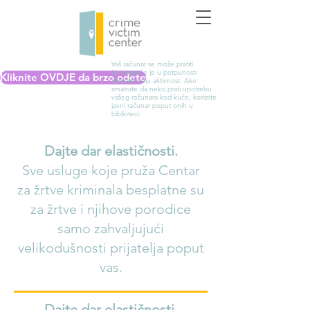
Vaš računar se može pratiti.
Nemoguće je u potpunosti
Kliknite OVDJE da brzo odete
izbrisati svoju aktivnost. Ako
smatrate da neko prati upotrebu
vašeg računara kod kuće, koristite
javni računar poput onih u
biblioteci.
Dajte dar elastičnosti.
Sve usluge koje pruža Centar
za žrtve kriminala besplatne su
za žrtve i njihove porodice
samo zahvaljujući
velikodušnosti prijatelja poput
vas.
Dajte dar elastičnosti.