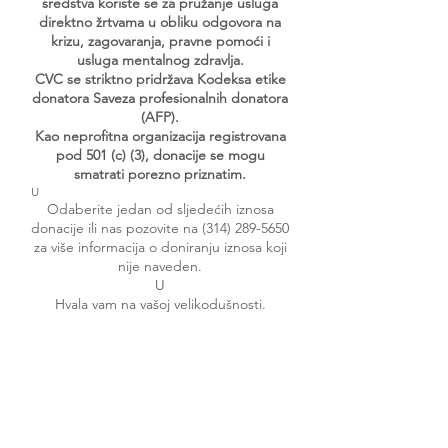
sredstva koriste se za pružanje usluga
direktno žrtvama u obliku odgovora na
krizu, zagovaranja, pravne pomoći i
usluga mentalnog zdravlja.
CVC se striktno pridržava Kodeksa etike
donatora Saveza profesionalnih donatora
(AFP).
Kao neprofitna organizacija registrovana
pod 501 (c) (3), donacije se mogu
smatrati porezno priznatim.
U
Odaberite jedan od sljedećih iznosa
donacije ili nas pozovite na
(314) 289-5650
za više informacija o doniranju iznosa koji
nije naveden.
U
Hvala vam na vašoj velikodušnosti.