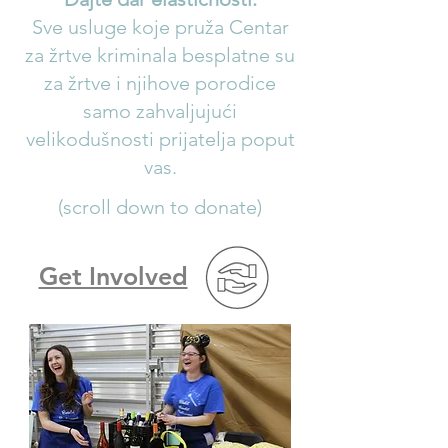
Sve usluge koje pruža Centar
za žrtve kriminala besplatne su
za žrtve i njihove porodice
samo zahvaljujući
velikodušnosti prijatelja poput
vas.
(scroll down to donate)
Get Involved